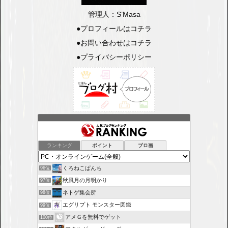
管理人：S’Masa
●
プロフィールはコチラ
●
お問い合わせはコチラ
●
プライバシーポリシー
ランキング
ポイント
ブロ画
くろねこぱんち
96位
秋風月の月明かり
97位
ネトゲ集会所
98位
エグリプト モンスター図鑑
99位
アメＧを無料でゲット
100位