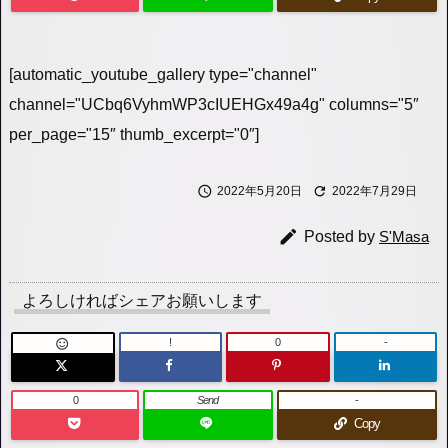
[automatic_youtube_gallery type="channel"
channel="UCbq6VyhmWP3cIUEHGx49a4g" columns="5″
per_page="15″ thumb_excerpt="0″]


2022年5月20日
2022年7月29日

Posted by
S'Masa
よろしければシェアお願いします
!
0
-

0
Send
-
Copy