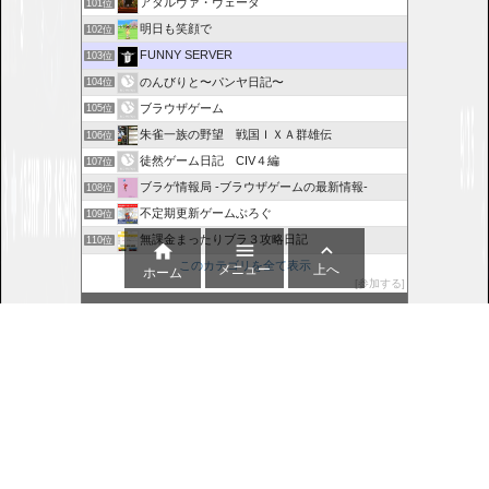
アタルヴァ・ヴェーダ
101位
明日も笑顔で
102位
FUNNY SERVER
103位
のんびりと〜パンヤ日記〜
104位
ブラウザゲーム
105位
朱雀一族の野望 戦国ＩＸＡ群雄伝
106位
徒然ゲーム日記 CIV４編
107位
ブラゲ情報局 -ブラウザゲームの最新情報-
108位
不定期更新ゲームぶろぐ
109位
無課金まったりブラ３攻略日記
110位



このカテゴリを全て表示
メニュー
上へ
ホーム
参加する
このブログに投票する
Copyright ©
2016
-2026
Wolfenstein: Enemy Territory | FUNNY SERVER
All Rights
Reserved.