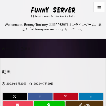


メニュ
Wolfenstein: Enemy Territory 元祖FPS無料オンラインゲーム。集

え！「et.funny-server.com」サーバーへ。
サイド

前へ


ホーム
>
動画

次へ

検索
動画


2022年5月20日
2022年7月29日
Copy