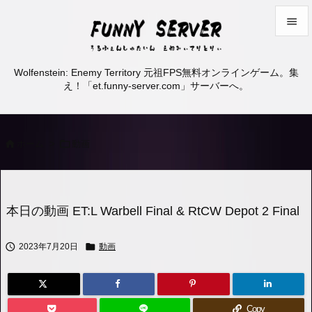


メニュ
Wolfenstein: Enemy Territory 元祖FPS無料オンラインゲーム。集

え！「et.funny-server.com」サーバーへ。
サイド

前へ


ホーム
>
動画

次へ

検索
本日の動画 ET:L Warbell Final & RtCW Depot 2 Final


2023年7月20日
動画
Copy