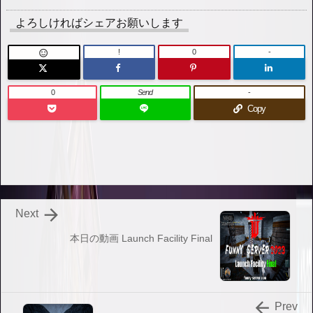
よろしければシェアお願いします
!
0
-

0
Send
-
Copy

Next
本日の動画 Launch Facility Final

Prev