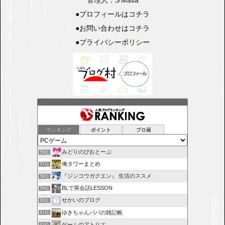
管理人：S’Masa
●
プロフィールはコチラ
●
お問い合わせはコチラ
●
プライバシーポリシー
ランキング
ポイント
ブロ画
みどりのびおとーぷ
56位
俺タワーまとめ
57位
『ジンコウガクエン』 生活のススメ
58位
BLで英会話LESSON
59位
せかいのブログ
60位
ゆきちゃんパパの雑記帳
61位
ゲームのアトリエ
62位