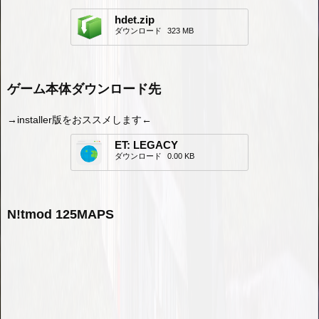
hdet.zip
ダウンロード
323 MB
ゲーム本体ダウンロード先
→installer版をおススメします←
ET: LEGACY
ダウンロード
0.00 KB
N!tmod 125MAPS