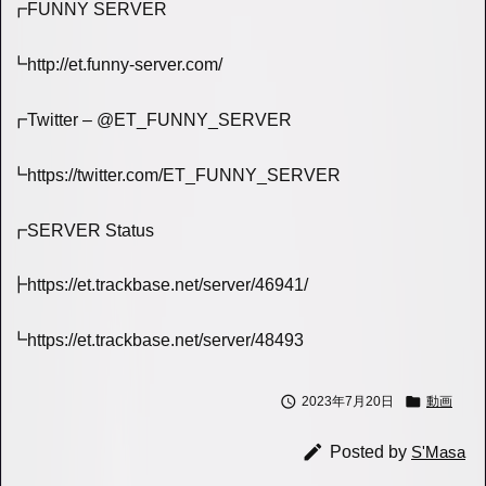
┏FUNNY SERVER
┗http://et.funny-server.com/
┏Twitter – @ET_FUNNY_SERVER
┗https://twitter.com/ET_FUNNY_SERVER
┏SERVER Status
┣https://et.trackbase.net/server/46941/
┗https://et.trackbase.net/server/48493


2023年7月20日
動画

Posted by
S'Masa