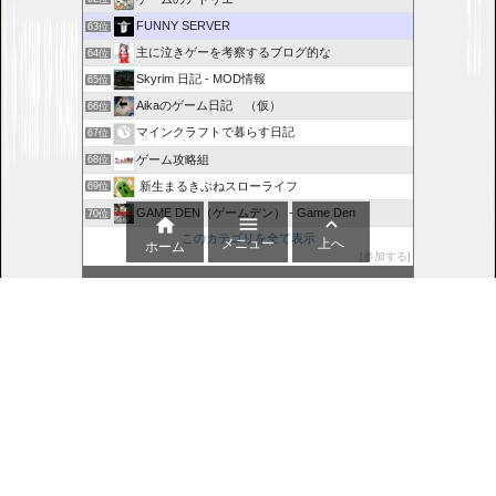
FUNNY SERVER
63位
主に泣きゲーを考察するブログ的な
64位
Skyrim 日記 - MOD情報
65位
Aikaのゲーム日記 （仮）
66位
マインクラフトで暮らす日記
67位
ゲーム攻略組
68位
新生まるきぶねスローライフ
69位
GAME DEN（ゲームデン） - Game Den
70位



このカテゴリを全て表示
メニュー
上へ
ホーム
参加する
このブログに投票する
Copyright ©
2016
-2026
Wolfenstein: Enemy Territory | FUNNY SERVER
All Rights
Reserved.
WordPress Luxeritas Theme is provided by "
Thought is free
".