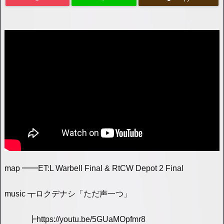
map ━━ET:L Warbell Final & RtCW Depot 2 Final
music ┳ロクデナシ「ただ声一つ」
┣https://youtu.be/5GUaMOpfmr8