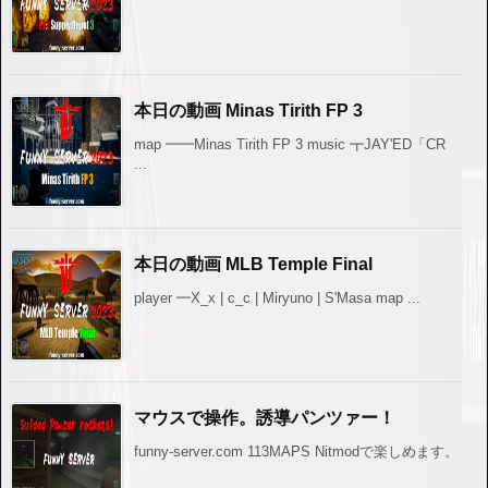
本日の動画 Minas Tirith FP 3
map ━━Minas Tirith FP 3 music ┳JAY'ED「CR
...
本日の動画 MLB Temple Final
player ━X_x | c_c | Miryuno | S'Masa map ...
マウスで操作。誘導パンツァー！
funny-server.com 113MAPS Nitmodで楽しめます。