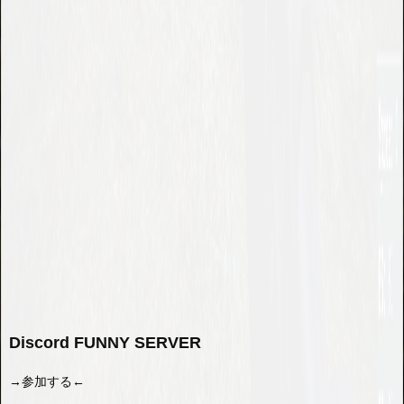
Discord FUNNY SERVER
→参加する←