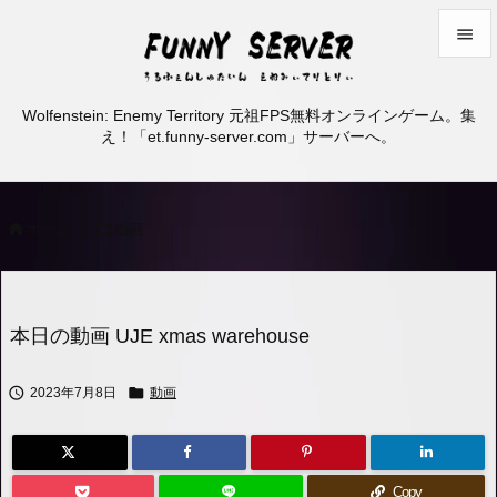


メニュ
Wolfenstein: Enemy Territory 元祖FPS無料オンラインゲーム。集

え！「et.funny-server.com」サーバーへ。
サイド

前へ


ホーム
>
動画

次へ

検索
本日の動画 UJE xmas warehouse


2023年7月8日
動画
Copy