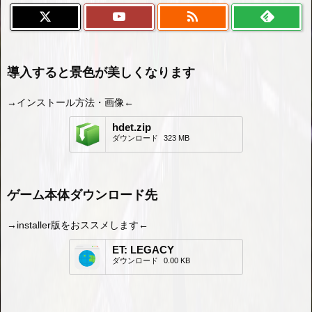

導入すると景色が美しくなります
→インストール方法・画像←
hdet.zip
ダウンロード
323 MB
ゲーム本体ダウンロード先
→installer版をおススメします←
ET: LEGACY
ダウンロード
0.00 KB