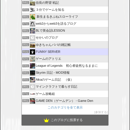
信長の野望 戦記
84位
３分でゲームを知る
85位
新生まるきぶねスローライフ
86位
web2からweb3を語るブログ
87位
BLで英会話LESSON
88位
せかいのブログ
89位
ゆきちゃんパパの雑記帳
90位
FUNNY SERVER
91位
ゲームのアトリエ
92位
League of Legends 初心者徒然なるままに
93位
Skyrim 日記 - MOD情報
94位
Aikaのゲーム日記 （仮）
95位
マインクラフトで暮らす日記
96位
ゲーム攻略組
97位
GAME DEN（ゲームデン） - Game Den
98位
このカテゴリを全て表示
参加する
このブログに投票する