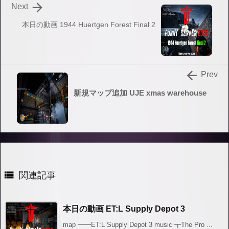

Next
本日の動画 1944 Huertgen Forest Final 2

Prev
新規マップ追加 UJE xmas warehouse

関連記事
本日の動画 ET:L Supply Depot 3
map ━━ET:L Supply Depot 3 music ┳The Pro ...