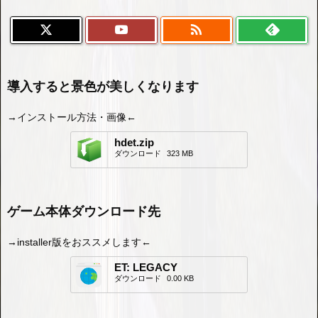

導入すると景色が美しくなります
→インストール方法・画像←
hdet.zip
ダウンロード
323 MB
ゲーム本体ダウンロード先
→installer版をおススメします←
ET: LEGACY
ダウンロード
0.00 KB