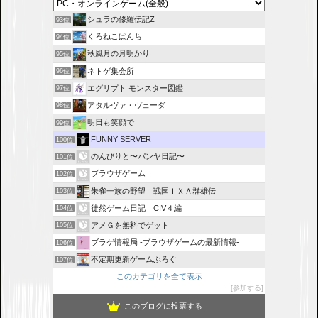
シュラの修羅伝記Z
93位
くろねこぱんち
94位
秋風月の月明かり
95位
ネトゲ集会所
96位
エグリプト モンスター図鑑
97位
アタルヴァ・ヴェーダ
98位
明日も笑顔で
99位
FUNNY SERVER
100位
のんびりと〜パンヤ日記〜
101位
ブラウザゲーム
102位
朱雀一族の野望 戦国ＩＸＡ群雄伝
103位
徒然ゲーム日記 CIV４編
104位
アメＧを無料でゲット
105位
ブラゲ情報局 -ブラウザゲームの最新情報-
106位
不定期更新ゲームぶろぐ
107位
このカテゴリを全て表示
参加する
このブログに投票する