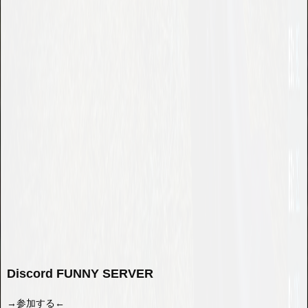
Discord FUNNY SERVER
→参加する←