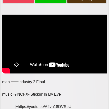
map ━━Industry 2 Final
music ┳NOFX- Stickin’ In My Eye
┣https://youtu.be/A2vn18DVSbU