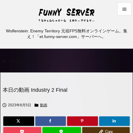


メニュ
Wolfenstein: Enemy Territory 元祖FPS無料オンラインゲーム。集

え！「et.funny-server.com」サーバーへ。
サイド

前へ


ホーム
>
動画

次へ

検索
本日の動画 Industry 2 Final


2023年8月5日
動画
Copy