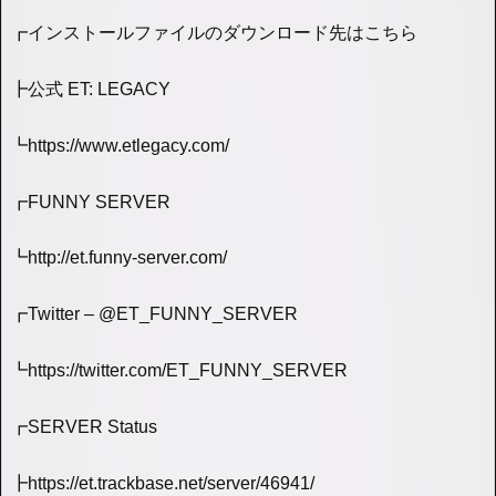
┏インストールファイルのダウンロード先はこちら
┣公式 ET: LEGACY
┗https://www.etlegacy.com/
┏FUNNY SERVER
┗http://et.funny-server.com/
┏Twitter – @ET_FUNNY_SERVER
┗https://twitter.com/ET_FUNNY_SERVER
┏SERVER Status
┣https://et.trackbase.net/server/46941/