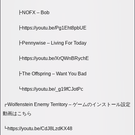
┣NOFX – Bob
┣https://youtu.be/Pg1Eht8pbUE
┣Pennywise – Living For Today
┣https://youtu.be/XrQWnBRychE
┣The Offspring – Want You Bad
┗https://youtu.be/_g19fCJotPc
┏Wolfenstein Enemy Territory – ゲームのインストール設定
動画はこちら
┗https://youtu.be/CdJ8LzdKX48