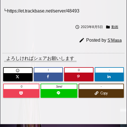
┗https://et.trackbase.net/server/48493


2023年8月5日
動画

Posted by
S'Masa
よろしければシェアお願いします
!
0
-

0
Send
-
Copy